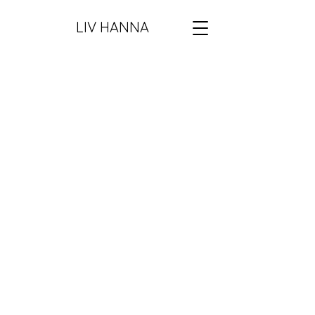
LIV HANNA
Back to catalog